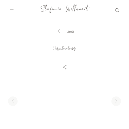
Stefanie Willuweit
back
HOME
Detailverliebt
FAMILY.STORY
LOVE.STORY
BLOG
INFO