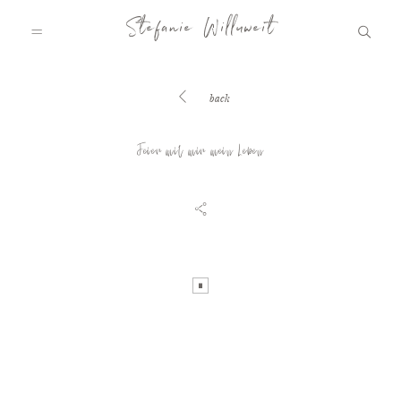
Stefanie Willuweit
back
HOME
Feier mit mir mein Leben
FAMILY.STORY
LOVE.STORY
BLOG
INFO