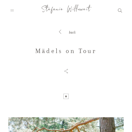
Stefanie Willuweit
back
HOME
Mädels on Tour
FAMILY.STORY
LOVE.STORY
BLOG
INFO