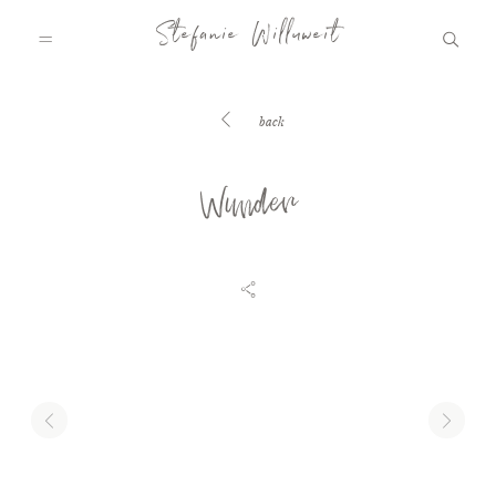
Stefanie Willuweit
back
HOME
Wunder
FAMILY.STORY
LOVE.STORY
BLOG
INFO